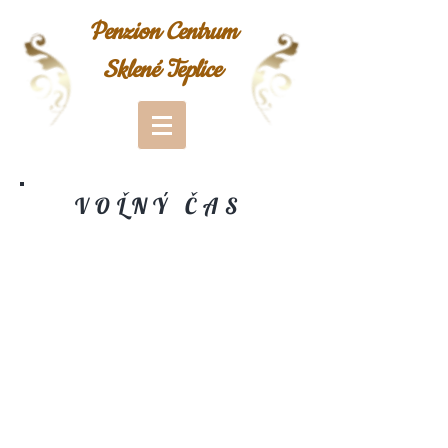
Penzion Centrum
Sklené Teplice
VOĽNÝ ČAS
Kúpele Sklené Teplice
Vodný raj Vyhne
Tajchy