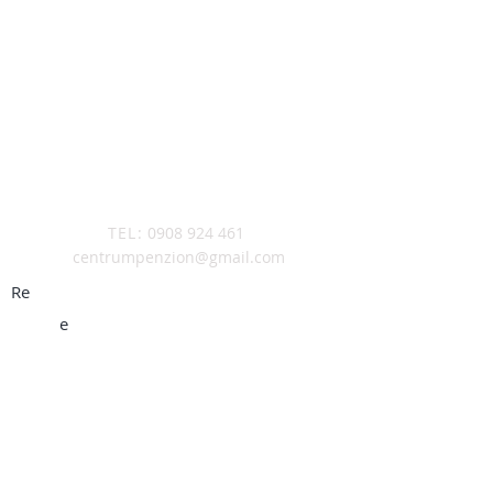
Cyklo trasy
Turistické trasy
TEL:
0908 924 461
centrumpenzion@gmail.com
Re
Rekreačný
e
príspevok
V prípade uplatnenia
rekreačného príspevku
je nutné si pobyt
zakúpiť-zaplatiť priamo
u nás, v tedy