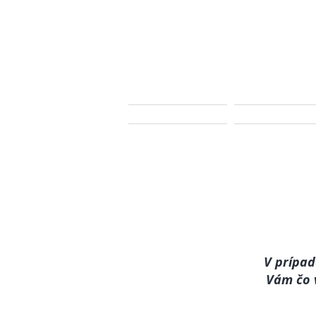
DOMOV
Cenník
V prípad
Vám čo v