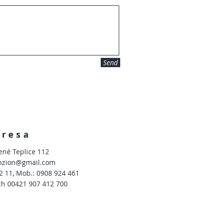
Send
dresa
ené Teplice 112
nzion@gmail.com
12 11, Mob.: 0908 924 461
ch 00421 907 412 700