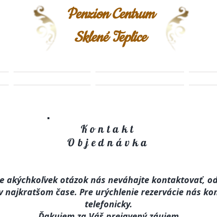
Penzion Centrum
Sklené Teplice
WELLNESS
FOTOGALÉRIA
V
Kontakt
Objednávka
e akýchkoľvek otázok nás neváhajte kontaktovať, 
 najkratšom čase. Pre urýchlenie rezervácie nás ko
telefonicky.
Ďakujem za Váš prejavený záujem